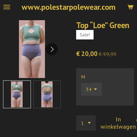
www.polestarpolewear.com
Ga
direct
naar
Top “Loe” Green
de
Sale!
hoofdinhoud
€ 20,00
€ 59,95
M
In
winkelwagen