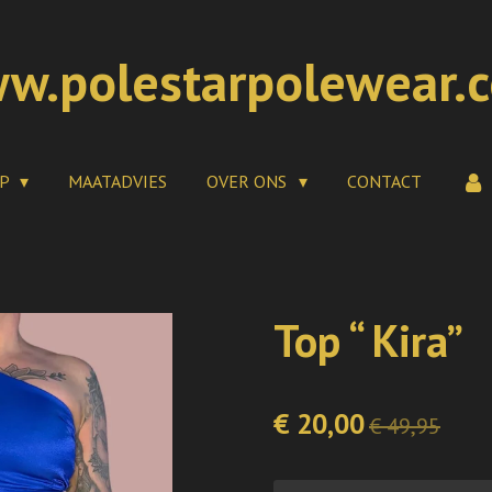
w.polestarpolewear.
OP
MAATADVIES
OVER ONS
CONTACT
Top “ Kira”
€ 20,00
€ 49,95