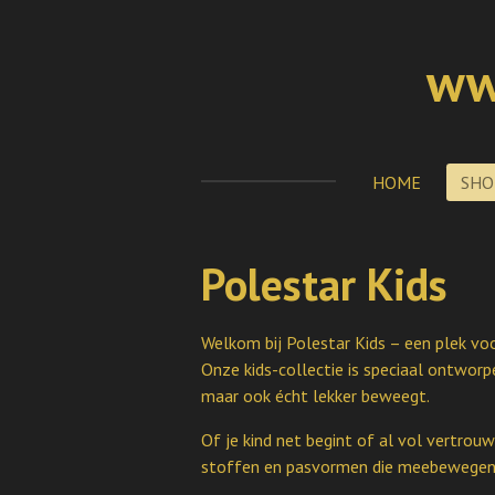
Ga
direct
ww
naar
de
hoofdinhoud
HOME
SH
Polestar Kids
Welkom bij Polestar Kids – een plek voo
Onze kids-collectie is speciaal ontworp
maar ook écht lekker beweegt.
Of je kind net begint of al vol vertrouw
stoffen en pasvormen die meebewegen – 