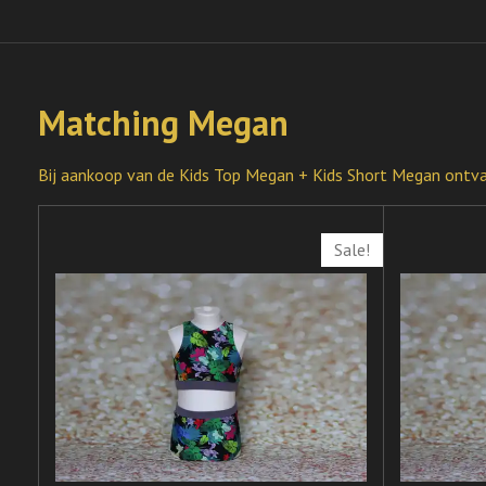
Matching Megan
Bij aankoop van de Kids Top Megan + Kids Short Megan ontvan
Sale!